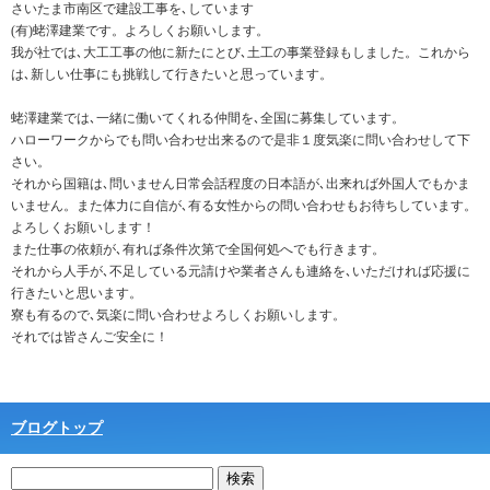
さいたま市南区で建設工事を､しています
(有)蛯澤建業です。よろしくお願いします。
我が社では､大工工事の他に新たにとび､土工の事業登録もしました。これから
は､新しい仕事にも挑戦して行きたいと思っています。
蛯澤建業では､一緒に働いてくれる仲間を､全国に募集しています。
ハローワークからでも問い合わせ出来るので是非１度気楽に問い合わせして下
さい。
それから国籍は､問いません日常会話程度の日本語が､出来れば外国人でもかま
いません。また体力に自信が､有る女性からの問い合わせもお待ちしています。
よろしくお願いします！
また仕事の依頼が､有れば条件次第で全国何処へでも行きます。
それから人手が､不足している元請けや業者さんも連絡を､いただければ応援に
行きたいと思います。
寮も有るので､気楽に問い合わせよろしくお願いします。
それでは皆さんご安全に！
ブログトップ