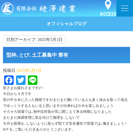
オフィシャルブログ
日別アーカイブ:
2025年5月1日
型枠､とび､土工募集中 寮有
投稿日
2025年5月1日
Facebook
Twitter
Line
皆さまお疲れさまです(^^ゞ
今日から５月です
世の中ＧＷに入った模様ですがまだまだ働いている人も多く休みを取って地元
でゆっくりする人もいると思いますが出来ればＧＷを楽しみましょう
そろそろ現場では､熱中症対策が耳に聞こえて来る時期になりました
まだまだ体調管理に気を付けて無理を､しないで
今月も怪我を､しないように焦らず慌てず安全優先で現場では､働きましょう！
HＰを､ご覧いただきありがとうございます。