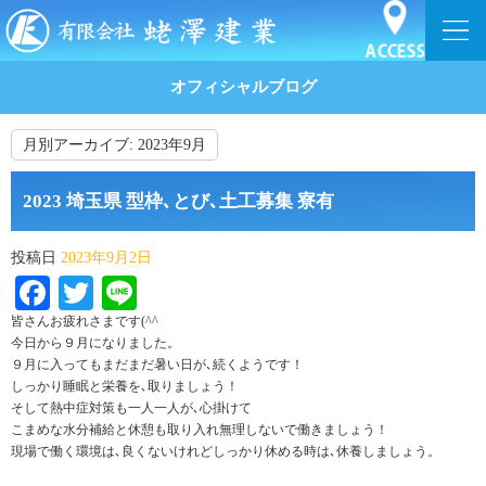
オフィシャルブログ
月別アーカイブ:
2023年9月
2023 埼玉県 型枠､とび､土工募集 寮有
投稿日
2023年9月2日
Facebook
Twitter
Line
皆さんお疲れさまです(^^ゞ
今日から９月になりました。
９月に入ってもまだまだ暑い日が､続くようです！
しっかり睡眠と栄養を､取りましょう！
そして熱中症対策も一人一人が､心掛けて
こまめな水分補給と休憩も取り入れ無理しないで働きましょう！
現場で働く環境は､良くないけれどしっかり休める時は､休養しましょう。