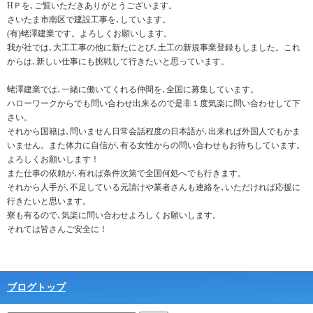
HＰを､ご覧いただきありがとうございます。
さいたま市南区で建設工事を､しています。
(有)蛯澤建業です。よろしくお願いします。
我が社では､大工工事の他に新たにとび､土工の新規事業登録もしました。これ
からは､新しい仕事にも挑戦して行きたいと思っています。
蛯澤建業では､一緒に働いてくれる仲間を､全国に募集しています。
ハローワークからでも問い合わせ出来るので是非１度気楽に問い合わせして下
さい。
それから国籍は､問いません日常会話程度の日本語が､出来れば外国人でもかま
いません。また体力に自信が､有る女性からの問い合わせもお待ちしています。
よろしくお願いします！
また仕事の依頼が､有れば条件次第で全国何処へでも行きます。
それから人手が､不足している元請けや業者さんも連絡を､いただければ応援に
行きたいと思います。
寮も有るので､気楽に問い合わせよろしくお願いします。
それては皆さんご安全に！
ブログトップ