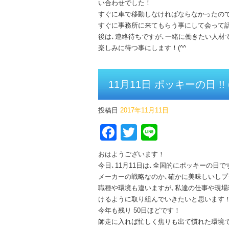
い合わせでした！
すぐに車で移動しなければならなかったの
すぐに事務所に来てもらう事にして会って
後は､連絡待ちですが､一緒に働きたい人材
楽しみに待つ事にします！(^^ゞ
11月11日 ポッキーの日 !! (
投稿日
2017年11月11日
Facebook
Twitter
Line
おはようございます！
今日､11月11日は､全国的にポッキーの日で
メーカーの戦略なのか､確かに美味しいし
職種や環境も違いますが､私達の仕事や現場
けるように取り組んでいきたいと思います
今年も残り 50日ほどです！
師走に入れば忙しく焦りも出て慣れた環境で