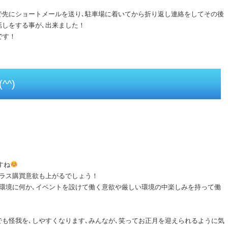
で先にショートメールを送り､駐車場に着いてから折り返し連絡をしてその後
話しをする事が､出来ました！
です！
^^)
すね
プラス購買意欲も上がるでしょう！
環境に何か､イベントを設けて働く意欲や厳しい環境の中楽しみを持って働
！
も怪我を､しやすくなります､みんなが､笑ってお正月を迎えられるように気