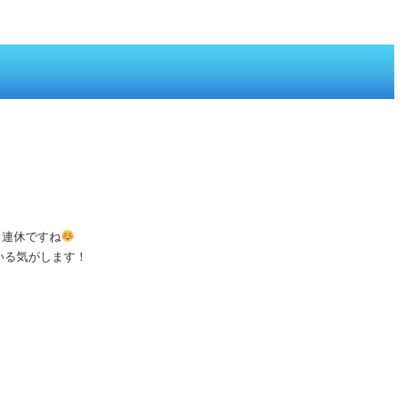
３連休ですね
いる気がします！