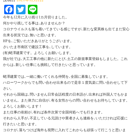
Facebook
Twitter
Line
今年も12月に入り残り1カ月切りました。
何かやり残してる事は､ありませんか？
コロナウイルスも落ち着いてきている感じですが､新たな変異株も出てまだ安心
出来る状況では､無いと思います。
HPを､ご覧いただきありがとうございます。
さいたま市南区で建設工事を､しています。
(有)蛯澤建業です。よろしくお願いします。
我が社では､大工工事の他に新たにとび､土工の新規事業登録もしました。これ
からは､新しい仕事にも挑戦して行きたいと思っています。
蛯澤建業では､一緒に働いてくれる仲間を､全国に募集しています。
ハローワークからでも問い合わせ出来るので是非１度気楽に問い合わせして下
さい。
それから国籍は､問いません日常会話程度の日本語が､出来れば外国人でもかま
いません。また体力に自信が､有る女性からの問い合わせもお待ちしています。
よろしくお願いします！
また仕事の依頼が､有れば条件次第で全国何処へでも行きます。
それから人手が､不足している元請けや業者さんも連絡を､いただければ応援に
行きたいと思います。
コロナが､落ちつけば海外も視野に入れてこれからも頑張って行こうと思いま