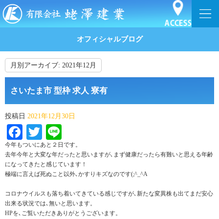
オフィシャルブログ
月別アーカイブ:
2021年12月
さいたま市 型枠 求人 寮有
投稿日
2021年12月30日
Facebook
Twitter
Line
今年もついにあと２日です。
去年今年と大変な年だったと思いますが､まず健康だったら有難いと思える年齢
になってきたと感じています！
極端に言えば死ぬこと以外､かすりキズなのです(;^_^A
コロナウイルスも落ち着いてきている感じですが､新たな変異株も出てまだ安心
出来る状況では､無いと思います。
HPを､ご覧いただきありがとうございます。