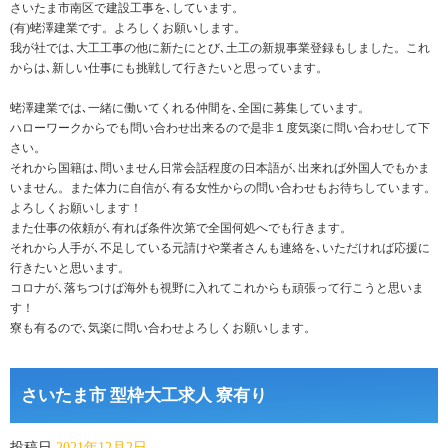
さいたま市南区で建設工事を､しています。
(有)蛯澤建業です。よろしくお願いします。
我が社では､大工工事の他に新たにとび､土工の新規事業登録もしました。これ
からは､新しい仕事にも挑戦して行きたいと思っています。
蛯澤建業では､一緒に働いてくれる仲間を､全国に募集しています。
ハローワークからでも問い合わせ出来るので是非１度気楽に問い合わせして下
さい。
それから国籍は､問いません日常会話程度の日本語が､出来れば外国人でもかま
いません。また体力に自信が､有る女性からの問い合わせもお待ちしています。
よろしくお願いします！
また仕事の依頼が､有れば条件次第で全国何処へでも行きます。
それから人手が､不足している元請けや業者さんも連絡を､いただければ応援に
行きたいと思います。
コロナが､落ちつけば海外も視野に入れてこれからも頑張って行こうと思いま
す！
寮も有るので､気楽に問い合わせよろしくお願いします。
さいたま市 型枠大工求人 寮有り
投稿日
2021年12月2日