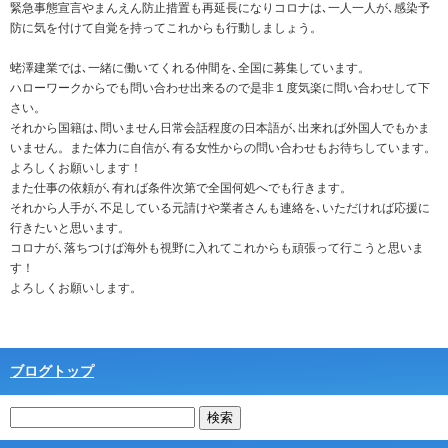
緊急事態宣言やまんえん防止措置も再延長になりコロナは､一人一人が､感染予
防に気を付けて自覚を持ってこれからも行動しましょう。
蛯澤建業では､一緒に働いてくれる仲間を､全国に募集しています。
ハローワークからでも問い合わせ出来るので是非１度気楽に問い合わせして下
さい。
それから国籍は､問いません日常会話程度の日本語が､出来れば外国人でもかま
いません。また体力に自信が､有る女性からの問い合わせもお待ちしています。
よろしくお願いします！
また仕事の依頼が､有れば条件次第で全国何処へでも行きます。
それから人手が､不足している元請けや業者さんも連絡を､いただければ応援に
行きたいと思います。
コロナが､落ちつけば海外も視野に入れてこれからも頑張って行こうと思いま
す！
よろしくお願いします。
ブログトップ