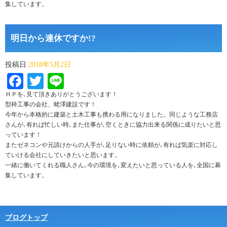
集しています。
明日から連休ですか!?
投稿日
2018年5月2日
Facebook
Twitter
Line
ＨＰを､見て頂きありがとうございます！
型枠工事の会社、蛯澤建設です！
今年から本格的に建築と土木工事も携わる用になりました。同じような工務店
さんが､有れば忙しい時､また仕事が､空くときに協力出来る関係に成りたいと思
っています！
またゼネコンや元請けからの人手が､足りない時に依頼が､有れば気楽に対応し
ていける会社にしていきたいと思います。
一緒に働いてくれる職人さん､今の環境を､変えたいと思っている人を､全国に募
集しています。
ブログトップ