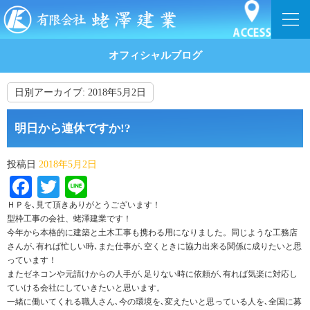
オフィシャルブログ
日別アーカイブ:
2018年5月2日
明日から連休ですか!?
投稿日
2018年5月2日
Facebook
Twitter
Line
ＨＰを､見て頂きありがとうございます！
型枠工事の会社、蛯澤建業です！
今年から本格的に建築と土木工事も携わる用になりました。同じような工務店
さんが､有れば忙しい時､また仕事が､空くときに協力出来る関係に成りたいと思
っています！
またゼネコンや元請けからの人手が､足りない時に依頼が､有れば気楽に対応し
ていける会社にしていきたいと思います。
一緒に働いてくれる職人さん､今の環境を､変えたいと思っている人を､全国に募