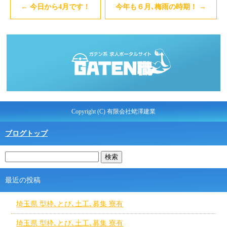
←
今日から4月です！
今年も６月､梅雨の時期！
→
Copyright (C) 有限会社蛯澤建業
ブログトップ
最近の投稿
埼玉県 型枠､とび､土工､募集 寮有
埼玉県 型枠､とび､土工､募集 寮有