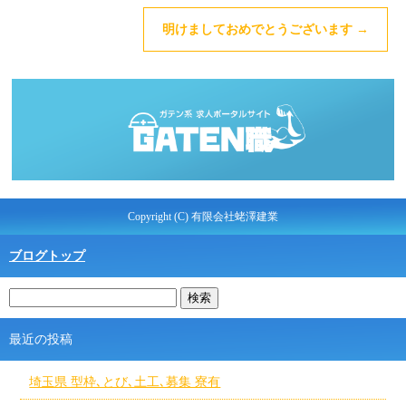
明けましておめでとうございます
→
Copyright (C) 有限会社蛯澤建業
ブログトップ
最近の投稿
埼玉県 型枠､とび､土工､募集 寮有