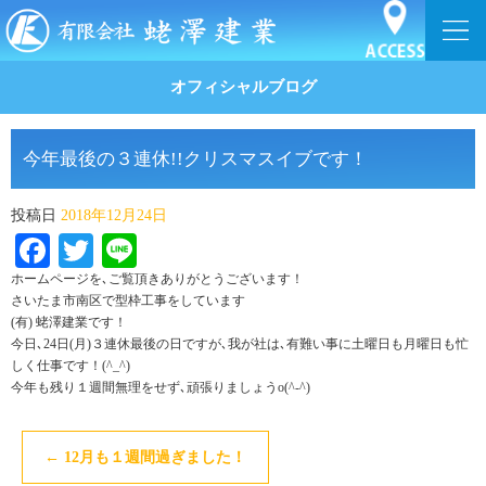
オフィシャルブログ
今年最後の３連休!!クリスマスイブです！
投稿日
2018年12月24日
Facebook
Twitter
Line
ホームページを､ご覧頂きありがとうございます！
さいたま市南区で型枠工事をしています
(有) 蛯澤建業です！
今日､24日(月)３連休最後の日ですが､我が社は､有難い事に土曜日も月曜日も忙
しく仕事です！(^_^)ゞ
今年も残り１週間無理をせず､頑張りましょうo(^-^)
←
12月も１週間過ぎました！