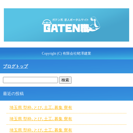
Copyright (C) 有限会社蛯澤建業
ブログトップ
最近の投稿
埼玉県 型枠､とび､土工､募集 寮有
埼玉県 型枠､とび､土工､募集 寮有
埼玉県 型枠､とび､土工､募集 寮有