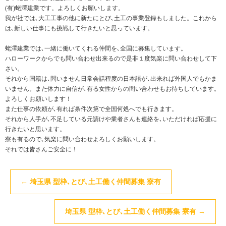
(有)蛯澤建業です。よろしくお願いします。
我が社では､大工工事の他に新たにとび､土工の事業登録もしました。これから
は､新しい仕事にも挑戦して行きたいと思っています。
蛯澤建業では､一緒に働いてくれる仲間を､全国に募集しています。
ハローワークからでも問い合わせ出来るので是非１度気楽に問い合わせして下
さい。
それから国籍は､問いません日常会話程度の日本語が､出来れば外国人でもかま
いません。また体力に自信が､有る女性からの問い合わせもお待ちしています。
よろしくお願いします！
また仕事の依頼が､有れば条件次第で全国何処へでも行きます。
それから人手が､不足している元請けや業者さんも連絡を､いただければ応援に
行きたいと思います。
寮も有るので､気楽に問い合わせよろしくお願いします。
それでは皆さんご安全に！
←
埼玉県 型枠､とび､土工働く仲間募集 寮有
埼玉県 型枠､とび､土工働く仲間募集 寮有
→