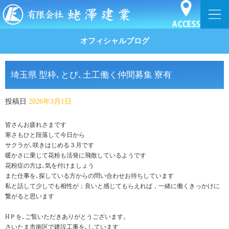
オフィシャルブログ
埼玉県 型枠､とび､土工働く仲間募集 寮有
投稿日
2026年3月1日
皆さんお疲れさまです
寒さもひと段落して今日から
サクラが､咲きはじめる３月です
暖かさに乗じて花粉も活発に飛散しているようです
花粉症の方は､気を付けましょう
また仕事を､探している方からの問い合わせお待ちしています
私と話して少しでも相性が；良いと感じてもらえれば，一緒に働くきっかけに
繋がると思います
HＰを､ご覧いただきありがとうございます。
さいたま市南区で建設工事を､しています