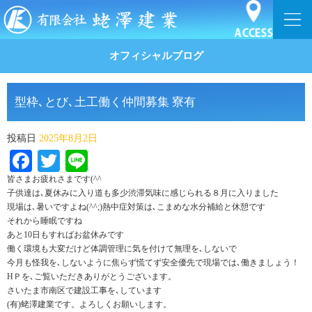
オフィシャルブログ
型枠､とび､土工働く仲間募集 寮有
投稿日
2025年8月2日
Facebook
Twitter
Line
皆さまお疲れさまです(^^ゞ
子供達は､夏休みに入り道も多少渋滞気味に感じられる８月に入りました
現場は､暑いですよね(^^;)熱中症対策は､こまめな水分補給と休憩です
それから睡眠ですね
あと10日もすればお盆休みです
働く環境も大変だけど体調管理に気を付けて無理を､しないで
今月も怪我を､しないように焦らず慌てず安全優先で現場では､働きましょう！
HＰを､ご覧いただきありがとうございます。
さいたま市南区で建設工事を､しています
(有)蛯澤建業です。よろしくお願いします。