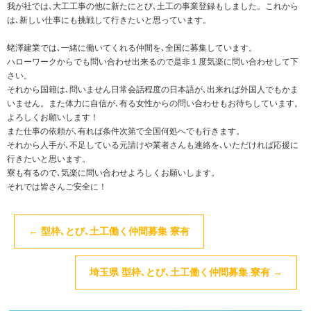
我が社では､大工工事の他に新たにとび､土工の事業登録もしました。これから
は､新しい仕事にも挑戦して行きたいと思っています。
蛯澤建業では､一緒に働いてくれる仲間を､全国に募集しています。
ハローワークからでも問い合わせ出来るので是非１度気楽に問い合わせして下
さい。
それから国籍は､問いません日常会話程度の日本語が､出来れば外国人でもかま
いません。また体力に自信が､有る女性からの問い合わせもお待ちしています。
よろしくお願いします！
また仕事の依頼が､有れば条件次第で全国何処へでも行きます。
それから人手が､不足している元請けや業者さんも連絡を､いただければ応援に
行きたいと思います。
寮も有るので､気楽に問い合わせよろしくお願いします。
それでは皆さんご安全に！
←
型枠､とび､土工働く仲間募集 寮有
埼玉県 型枠､とび､土工働く仲間募集 寮有
→