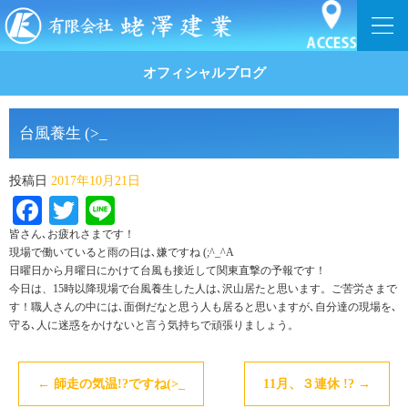
オフィシャルブログ
台風養生 (>_
投稿日
2017年10月21日
Facebook
Twitter
Line
皆さん､お疲れさまです！
現場で働いていると雨の日は､嫌ですね (;^_^A
日曜日から月曜日にかけて台風も接近して関東直撃の予報です！
今日は、15時以降現場で台風養生した人は､沢山居たと思います。ご苦労さまで
す！職人さんの中には､面倒だなと思う人も居ると思いますが､自分達の現場を､
守る､人に迷惑をかけないと言う気持ちで頑張りましょう。
←
師走の気温!?ですね(>_
11月、３連休 !?
→