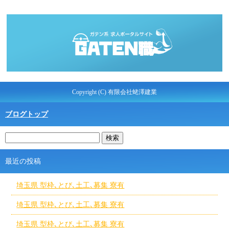
Copyright (C) 有限会社蛯澤建業
ブログトップ
最近の投稿
埼玉県 型枠､とび､土工､募集 寮有
埼玉県 型枠､とび､土工､募集 寮有
埼玉県 型枠､とび､土工､募集 寮有